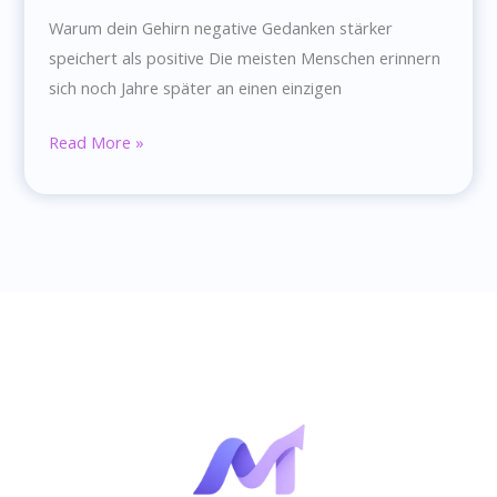
Warum dein Gehirn negative Gedanken stärker
speichert als positive Die meisten Menschen erinnern
sich noch Jahre später an einen einzigen
Warum
Read More »
dein
Gehirn
negative
Gedanken
stärker
speichert
als
positive