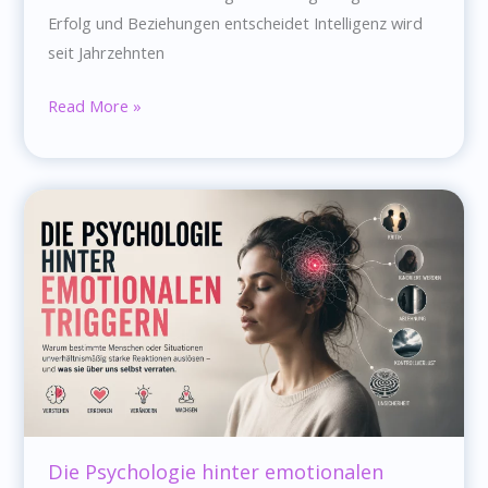
Erfolg und Beziehungen entscheidet Intelligenz wird
seit Jahrzehnten
Warum
Read More »
emotionale
Reife
wichtiger
ist
als
Intelligenz
Die Psychologie hinter emotionalen