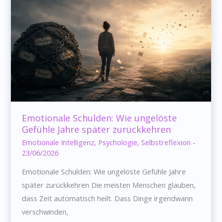
Wunde
immer
wieder
erleben
Emotionale Schulden: Wie ungelöste
Gefühle Jahre später zurückkehren
Emotionale Intelligenz
,
Psychologie
,
Selbstreflexion
-
23/06/2026
Emotionale Schulden: Wie ungelöste Gefühle Jahre
später zurückkehren Die meisten Menschen glauben,
dass Zeit automatisch heilt. Dass Dinge irgendwann
verschwinden,