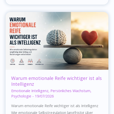
zwischen
Emotionen
fühlen
und
Emotionen
verstehen
Warum emotionale Reife wichtiger ist als
Intelligenz
Emotionale Intelligenz
,
Persönliches Wachstum
,
Psychologie
-
19/07/2026
Warum emotionale Reife wichtiger ist als Intelligenz
Wie emotionale Selbstregulation langfristig über