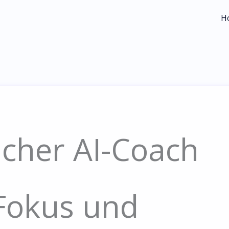
H
icher AI-Coach
 Fokus und