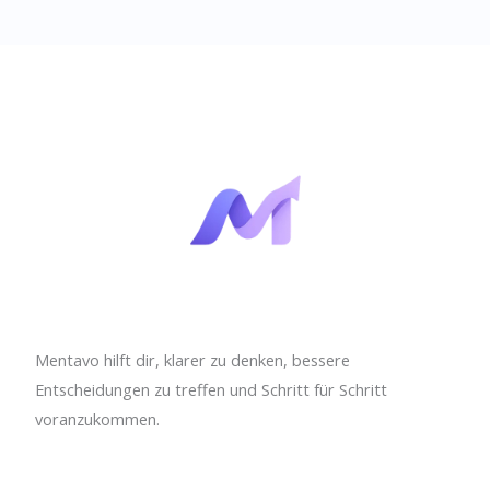
Improvement
wird
nicht
Motivation
sein
–
sondern
personalisierte
KI
Mentavo hilft dir, klarer zu denken, bessere
Entscheidungen zu treffen und Schritt für Schritt
voranzukommen.