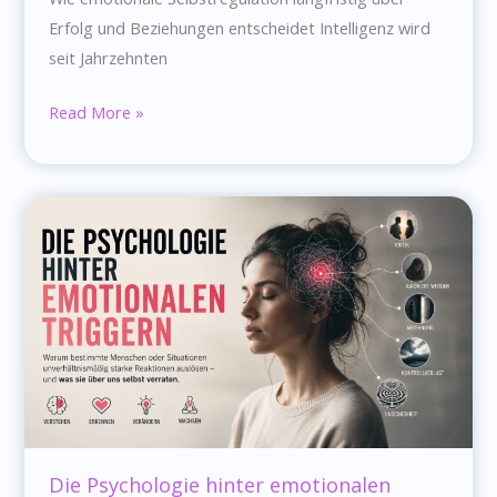
Erfolg und Beziehungen entscheidet Intelligenz wird
seit Jahrzehnten
Warum
Read More »
emotionale
Reife
wichtiger
ist
als
Intelligenz
Die Psychologie hinter emotionalen