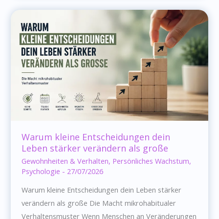
Antworten
oft
bereits
in
deinem
Kopf
existieren
Warum kleine Entscheidungen dein
Leben stärker verändern als große
Gewohnheiten & Verhalten
,
Persönliches Wachstum
,
Psychologie
-
27/07/2026
Warum kleine Entscheidungen dein Leben stärker
verändern als große Die Macht mikrohabitualer
Verhaltensmuster Wenn Menschen an Veränderungen