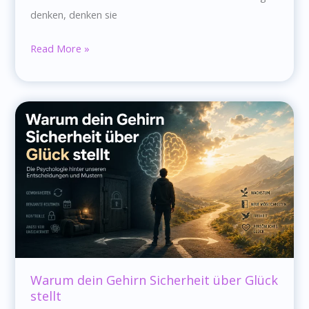
denken, denken sie
Warum
Read More »
kleine
Entscheidungen
dein
Leben
stärker
verändern
als
große
Warum dein Gehirn Sicherheit über Glück
stellt