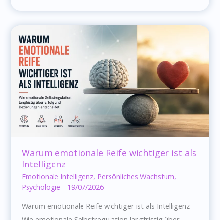
Unterschied
zwischen
Emotionen
fühlen
und
Emotionen
verstehen
Warum emotionale Reife wichtiger ist als
Intelligenz
Emotionale Intelligenz
,
Persönliches Wachstum
,
Psychologie
-
19/07/2026
Warum emotionale Reife wichtiger ist als Intelligenz
Wie emotionale Selbstregulation langfristig über