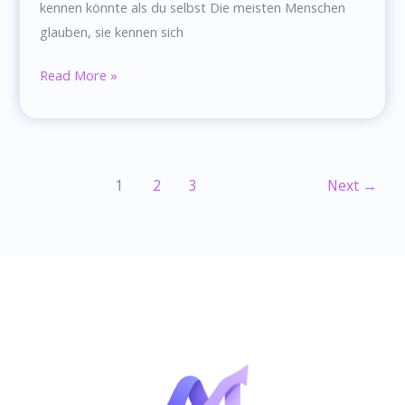
kennen könnte als du selbst Die meisten Menschen
glauben, sie kennen sich
Wie
Read More »
KI
eines
Tages
deine
1
2
3
Next
→
blinden
Flecken
besser
kennen
könnte
als
du
selbst