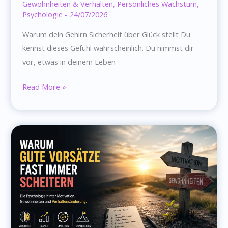
Gewohnheiten & Verhalten
,
Persönliches Wachstum
,
Psychologie
-
24/07/2026
Warum dein Gehirn Sicherheit über Glück stellt Du
kennst dieses Gefühl wahrscheinlich. Du nimmst dir
vor, etwas in deinem Leben
Warum
Read More »
dein
Gehirn
Sicherheit
über
Glück
stellt