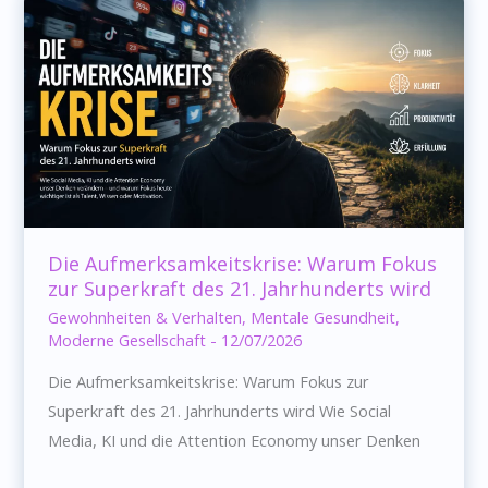
Wunde
immer
wieder
erleben
Die Aufmerksamkeitskrise: Warum Fokus
zur Superkraft des 21. Jahrhunderts wird
Gewohnheiten & Verhalten
,
Mentale Gesundheit
,
Moderne Gesellschaft
-
12/07/2026
Die Aufmerksamkeitskrise: Warum Fokus zur
Superkraft des 21. Jahrhunderts wird Wie Social
Media, KI und die Attention Economy unser Denken